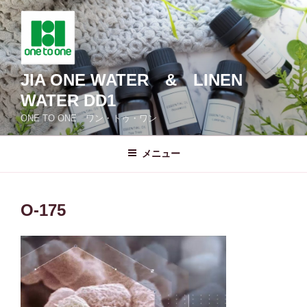
コ
ン
テ
ン
ツ
JIA ONE WATER & LINEN
へ
WATER DD1
ス
ONE TO ONE ワン・トゥ・ワン
キ
ッ
メニュー
プ
O-175